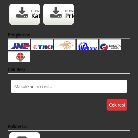
DOWNLOAD
DOWNLOAD
Katalog
Pricelist
Pengiriman
Cek Resi
Cek resi
Follow Us