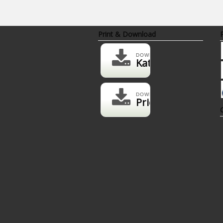
Rp 2
Print & Download
DOWNLOAD
Katalog
DOWNLOAD
Pricelist