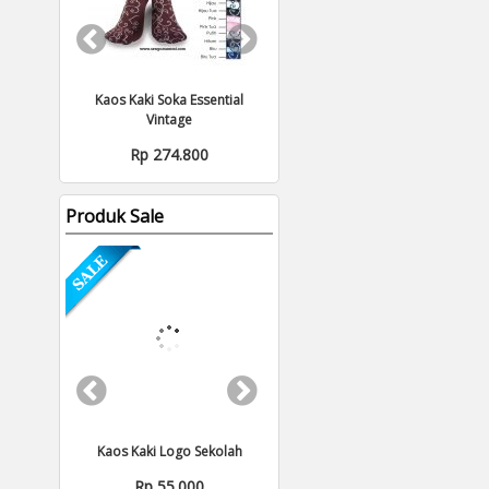
s Kaki
Kaos Kaki Soka Essential
Kaos Kaki Soka Essentials
Vintage
Combination Polos
Rp 274.800
Rp 274.800
Produk Sale
s Kaki
Kaos Kaki Logo Sekolah
Kaos Kaki Anak Anti Licin BJKids
Rp 55.000
Rp 107.900