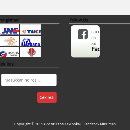
14.800
Rp 298.800
Rp 258.000
Pengiriman
Follow Us
FOLLOW
US
ON
Facebook
Cek Resi
Cek resi
Copyright © 2015
Grosir Kaos Kaki Soka| Handsock Muslimah