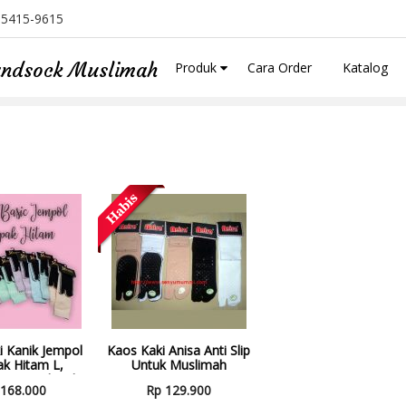
-5415-9615
Handsock Muslimah
Produk
Cara Order
Katalog
i Kanik Jempol
Kaos Kaki Anisa Anti Slip
ak Hitam L,
Untuk Muslimah
Bagi Muslimah
 168.000
Rp 129.900