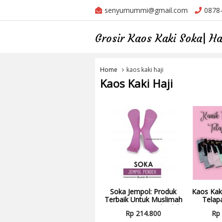
senyumummi@gmail.com
0878
Grosir Kaos Kaki Soka| 
Home
kaos kaki haji
Kaos Kaki Haji
Soka Jempol: Produk
Kaos Kak
Terbaik Untuk Muslimah
Telap
Yang Ingin Tampil Lebih
Favorit 
Rp 214.800
Rp
Khusyu