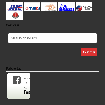
Cek Resi
Cek resi
Follow Us
FOLLOW
US
ON
Facebook